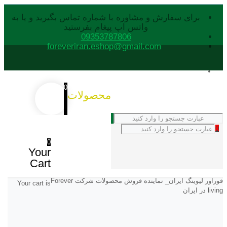
برای سفارش و مشاوره با شماره تماس بگیرید و یا به
واتس اپ پیغام بفرستید
09353787806
foreveriran.eshop@gmail.com
0
محصولات
0
0
Your
Cart
فوراور لیوینگ ایران_ نماینده فروش محصولات شرکت Forever
Your cart is
living در ایران