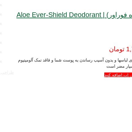
مح
م
Aloe Ever-Shield
م
م
م
1
تومان
م
وی لباس­ها و بدون آسیب رساندن به پوست شما و فاقد نمک آلومینیوم
م
سیار مضر است
طراحی و
 اپ اضافه کنید