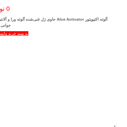
0
تو
آلوئه اكتيويتور
Aloe Activator
حاوی ژل غنی‌شده آلوئه ورا و آلانت
جوانی
به سبد خرید واتس