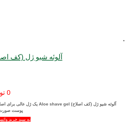
آلوئه شیو ژل (کف اصلاح) | ve gel
0
تو
آلوئه شیو ژل (
کف اصلا
ح)
Aloe shave gel
یک ژل عالی برای اصل
پوست صورت ش
به سبد خرید واتس