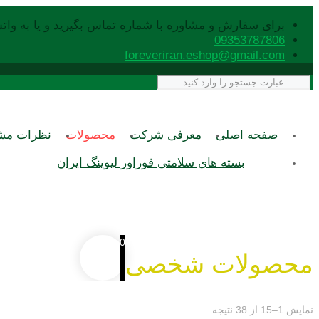
برای سفارش و مشاوره با شماره تماس بگیرید و یا به وات
09353787806
foreveriran.eshop@gmail.com
صفحه اصلی
معرفی شرکت
محصولات
نظرات مشت
بسته های سلامتی فوراور لیوینگ ایران
0
محصولات شخصی
نمایش 1–15 از 38 نتیجه