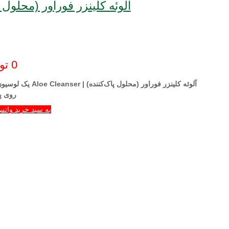
آلوئه کلینزر فوراور (محلول پاک‌کننده)
0
تو
آلوئه کلینزر فورا
روی 
به سبد خرید واتس