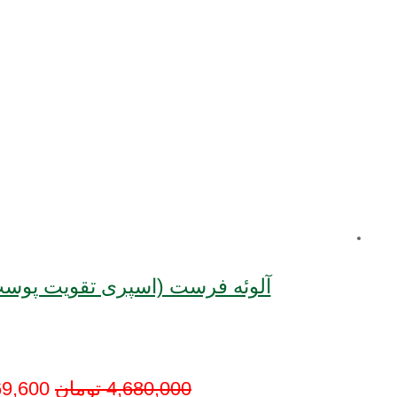
آلوئه فرست (اسپری تقویت پوست و مو) | 
4,680,000
تومان
69,600