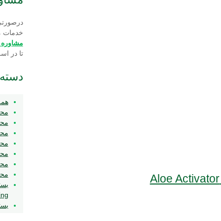
درصورتی
خدمات م
مشاوره‌
تا در اس
دسته‌
همه
محص
محص
محص
محص
مح
محص
محص
ing
بست