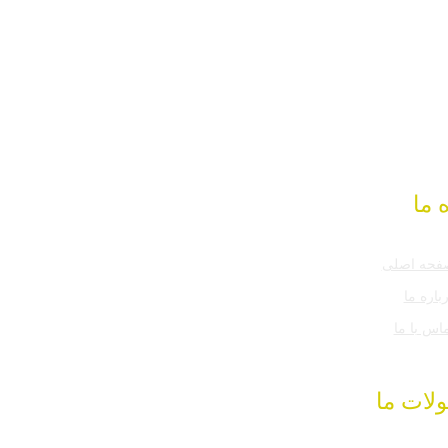
 ما
فحه اصلی
باره ما
اس با ما
لات ما