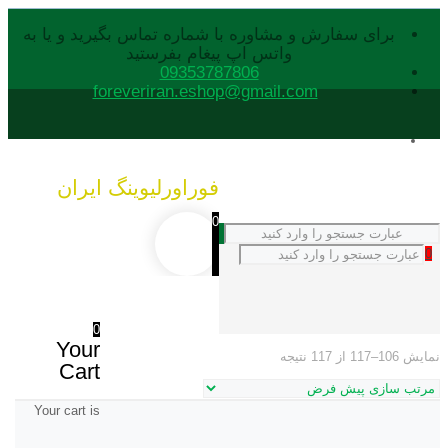
برای سفارش و مشاوره با شماره تماس بگیرید و یا به
واتس اپ پیغام بفرستید
09353787806
foreveriran.eshop@gmail.com
فوراورلیوینگ ایران
0
0
0
Your
نمایش 106–117 از 117 نتیجه
Cart
Your cart is