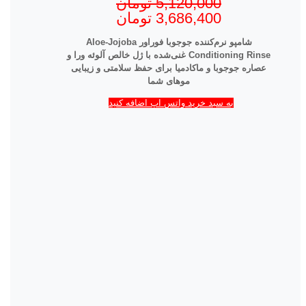
5,120,000
تومان
3,686,400
تومان
شامپو نرم‌کننده جوجوبا فوراور Aloe-Jojoba
Conditioning Rinse غنی‌شده با ژل خالص آلوئه ورا و
عصاره جوجوبا و ماکادمیا برای حفظ سلامتی و زیبایی
موهای شما
به سبد خرید واتس اپ اضافه کنید