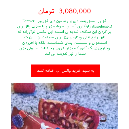
3,080,000
تومان
فواور ابسوربنت دی یا ویتامین دی فوراور | Forever
Absorbent-D راهکاری آسان، خوشمزه و با جذب بالا برای
پر کردن این شکاف تغذیه‌ای است. این مکمل نوآورانه نه
تنها منبع عالی ویتامین D3 برای حمایت از سلامت
استخوان و سیستم ایمنی شماست، بلکه با افزودن
ویتامین E یک آنتی‌اکسیدان قوی، محافظت سلولی بدن
شما را نیز تقویت می‌کند.
به سبد خرید واتس اپ اضافه کنید