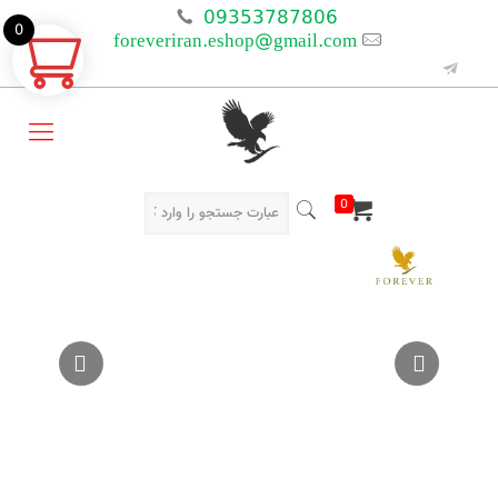
09353787806
0
foreveriran.eshop@gmail.com
0