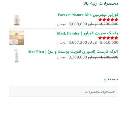
محصولات رتبه بالا
فوراور نیچرمین Forever Nature-Min
4,290,000
تومان
3,088,800
تومان
نمره
5.00
از
5
ماسک صورت فوراور | Mask Powder
5,010,000
تومان
3,607,200
تومان
نمره
5.00
از
5
آلوئه فرست (اسپری تقویت پوست و مو) | Aloe First
4,680,000
تومان
3,369,600
تومان
جستجو