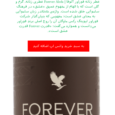
عطر زنانه فوراور آلوفا | Forever Alofa عطری زنانه، گرم و
گلی است که با الهام از مفهوم عمیق «عشق» در فرهنگ
ساموآیی خلق شده است. واژه‌ی Alofaدر زبان ساموآیی
به معنای عشق است؛ مفهومی که بنیان‌گذار شرکت
فوراور لیوینگ رکس ماوگان آن را روح اصلی برند فورِاور
می‌دانست و همواره می‌گفت؛ «قدرت Forever قدرت
عشق است».
به سبد خرید واتس اپ اضافه کنید