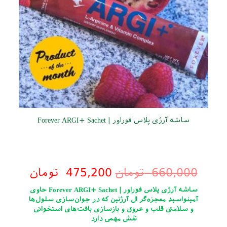
ساشه آرژی پلاس فوراور | Forever ARGI+ Sachet
660,000
تومان
475,200
تومان
ساشه آرژی پلاس فوراور | Forever ARGI+ Sachet حاوی
آمینواسید معجزه‌گر ال آرژنین که در جوان‌سازی سلول‌ها
و سلامتی قلب و عروق و بازسازی بافت‌های استخوانی
نقش مهمی دارد