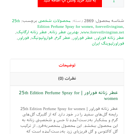
به سبد خرید واتس اپ اضافه کنید
شناسه محصول:
2869
دسته:
محصولات شخصی
برچسب:
25th
Edition Perfume Spray for women
,
foreverlivingiran
,
www.foreverlivingiran.net
,
بهترین عطر زنانه
,
عطر زنانه ارگانیک
,
عطر زنانه فوراور
,
عطر فوراور
,
عطر گرم
,
فوارولیونیگ
,
فوراور
,
فوراورلیوینگ ایران
توضیحات
نظرات (0)
عطر زنانه فوراور | 25th Edition Perfume Spray for
women
عطر زنانه فوراور | 25th Edition Perfume Spray for women
رایحه گل‌های سفید را در خود دارد که از گلبرگ گل‌های
گرم و مشکبار به‌دست‌آمده تا حس و شخصیتی زنانه به
این محصول ببخشد. این محصول منحصربه‌فرد، از ترکیب
گل کاکتوس و گل فریزیای زرد به‌دست‌آمده است که