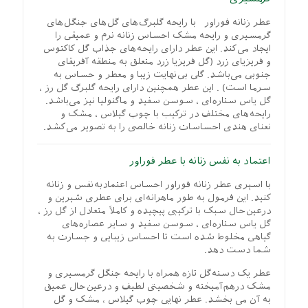
عطر زنانه فوراور با رایحه گلبرگ‌های گل‌های جنگل‌های
گرمسیری و رایحه مشک احساس زنانه نرم و عمیقی را
ایجاد می‌کند. این عطر دارای رایحه‌های جذاب گل کاکتوس
و فریزیای زرد (گل فریزیا زرد متعلق به منطقه آفریقای
جنوبی می‌باشد. گلی بی‌نهایت زیبا و معطر و حساس به
سرما است) . این عطر همچنین دارای رایحه گلبرگ گل رز ،
گل یاس ستاره‌ای ، سوسن سفید و ماگنولیا نیز می‌باشد.
رایحه‌های مختلف در ترکیب با چوب گیلاس ، مشک و
نعنای هندی احساسات زنانه خالصی را به تصویر می‌کشد.
اعتماد به نفس زنانه با عطر فوراور
با اسپری عطر زنانه فوراور احساس اعتمادبه‌نفس و زنانه
کنید. این فرمول به طور ماهرانه‌ای برای عطری شیرین و
درعین‌حال سبک با ترکیبی پیچیده و کاملاً متعادل از گل رز ،
گل یاس ستاره‌ای ، سوسن سفید و سایر عصاره‌های
گیاهی مخلوط شده است تا احساس زیبایی و جسارت به
شما دست دهد.
عطر یک دسته‌گل تازه همراه با رایحه جنگل گرمسیری و
مشک درهم‌آمیخته و شخصیتی لطیف و درعین‌حال عمیق
به آن می بخشد. عطر نهایی چوب گیلاس ، مشک و گل