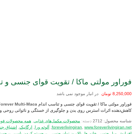
فوراور مولتی ماکا / تقویت قوای جنسی و تناسب اندام Maca
8,250,000
تومان
در انبار موجود نمی باشد
کاهش‌دهنده اثرات استرس روی بدن و جلوگيری از خستگی و ناتوانی روحی 
شناسه محصول:
2712
دسته:
محصولات مکمل‌های غذایی
,
همه محصولات فورا
www.foreverlivingiran.net
,
foreverlivingiran
,
آلوئه ورا
,
ارگانیک
,
اشتیاق ج
افزایش میل جنسی خانم ها
,
بالابرن توان جنسی
,
برجسته کردن باسن
,
برجست