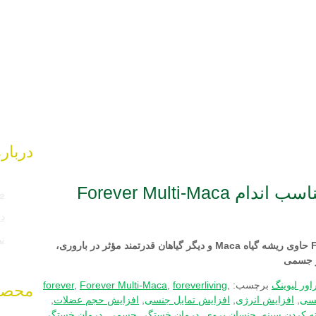
درباره
Forever Multi-
ص
در
تم
فوراور مولتی ماکا / تقویت قوای جنسی و تناسب اندام Forever Multi-Maca حاوی ریشه گیاه Maca و دیگر گیاهان قدرتمند مؤثر در باروری،
و جسمی
ور لیوینگ
برچسب:
,
foreverliving
,
Forever Multi-Maca
,
forever
محصو
نسی
,
افزایش انرژی
,
افزایش تمایل جنسی
,
افزایش حجم عضلات
,
ه کردن سینه
,
جنسان پروی
,
درمان خستگی جسمی
,
درمان خستگی