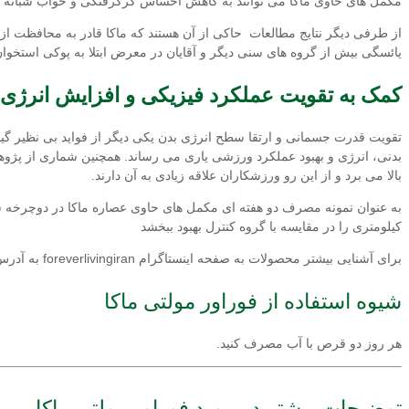
مکمل های حاوی ماکا می توانند به کاهش احساس گرگرفتگی و خواب شبانه ر
از طرفی دیگر نتایج مطالعات حاکی از آن هستند که ماکا قادر به محافظت از 
یائسگی بیش از گروه های سنی دیگر و آقایان در معرض ابتلا به پوکی استخوان 
کمک به تقویت عملکرد فیزیکی و افزایش انرژی
تقویت قدرت جسمانی و ارتقا سطح انرژی بدن یکی دیگر از فواید بی نظیر گی
بدنی، انرژی و بهبود عملکرد ورزشی یاری می رساند. همچنین شماری از پژوه
بالا می برد و از این رو ورزشکاران علاقه زیادی به آن دارند.
کیلومتری را در مقایسه با گروه کنترل بهبود ببخشد
برای آشنایی بیشتر محصولات به صفحه اینستاگرام foreverlivingiran به آدرس
شیوه استفاده از فوراور مولتی ماکا
هر روز دو قرص با آب مصرف کنید.
توضیحات بیشتر در مورد فوراور مولتی ماکا