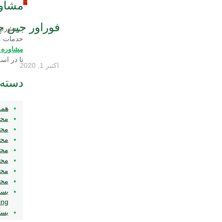
مشاو
فوراور جين چيا er Gin-chia
درصورتی
خدمات م
مشاوره‌
تا در اس
اکتبر 1, 2020
دسته‌
همه
محص
محص
محص
محص
مح
محص
محص
ing
بست