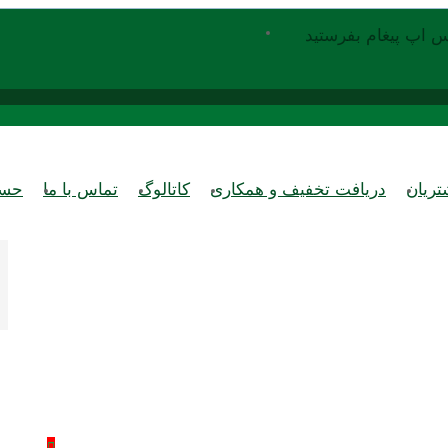
س اپ پیغام بفرستید
ریان
دریافت تخفیف و همکاری
کاتالوگ
تماس با ما
حسا