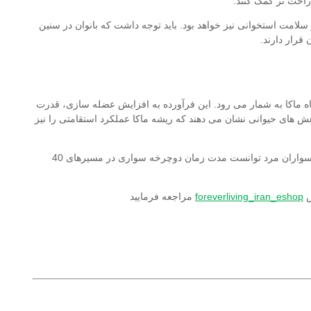
احت تر کمک کنند.
سلامت استخوانی نیز خواهد بود. باید توجه داشت که بانوان در سنین
قرار دارند.
اه ماکا به شمار می رود. این فرآورده به افزایش عضله سازی، قدرت
ش های حیوانی نشان می دهند که ریشه ماکا عملکرد استقامتی را نیز
به عنوان نمونه مصرف دو هفته ای مکمل های حاوی عصاره ماکا در دوچرخه سواران مرد توانست مدت زمان دوچرخه سواری در مسیرهای 40
foreverliving_iran_eshop
مراجعه فرمایید