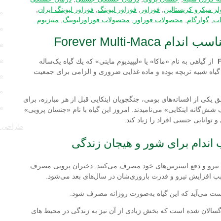
ز میكرو كریستالین
,
فوراور
,
فوراور لیوینگ
,
فوراور لیوینگ ایران
,
مح
ات
,
گوارگام
,
محصولات فوراور
,
محصولات فوراورلیوینگ
,
منیزیوم
م
Forever Multi-
م
م
از گیاهی به نام «ماكا» یا «لیپیدیوم ماینی» که یك گیاه یک‌ساله
یاه شبیه تربچه بوده و ماده غذایی ضروری و الزامی برای جمعیت
م
م
 یكی از افسانه‌های بومی، جنگجویان اینكایی قبل از هر مبارزه، برای
م
ف شش‌گانه اینكایی» می‌نامیدند. امروز این گیاه با نام «جنسان پرویی»
 توانایی جنسی افراد را زیاد كند.
طراحی و
 اندام برای شور و هیجان زندگی
یت نیرو و دفع استرس‌های خود مصرف می‌كنند. دختران پرویی مصرف
سبب افزایش نیرو و قدرت باروری‌شان در سال‌های بعد می‌شود.
 دست می‌آید كه این گیاه به‌صورت روزانه مصرف شود.
سالان شده است که بخش زیادی از آن نیز به زندگی در محیط های