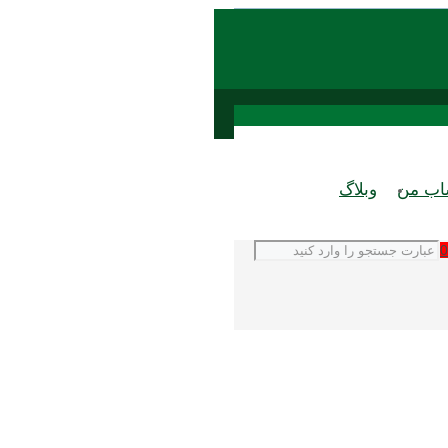
ب من
وبلاگ
0