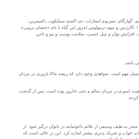
 گوارگام، منیزیوم استارات، دی اكسید سیلیكون، دكستیرین،
لسیتین، كربكسی متیل سلولز سدیم، و سیترات سدیم. حاوی سویا، کوآنزیم ۱۰ ،آلارژنین و میوه تریبولوس.امروز این گیاه با نام «جنسان پرویی»
ات، افزایش توان و میل جنسی، سلامت پوست و مو و ناخن.
ی باشد.
سیار مهم است. شواهدی وجود دارد که ریشه ماکا باروری در مردان
 کیفیت اسپرم در مردان سالم و حتی نابارور بوده است. پس از گذشت
جر به طیف وسیعی از علائم ناخوشایند در بانوان درگیر شود. از
ت خواب و تحریک پذیری بیشتر اشاره کرد. این در حالی است که