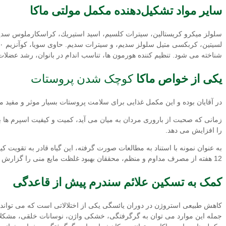
ساير مواد تشکیل‌دهنده
مکمل مولتی ماکا
سلولز میكرو كریستالین، سیترات كلسیم، اسید استیریك، كراسكارملوس سدیم،
شناخته می شود. تنظیم کننده هورمون ها، تناسب اندام در بانوان، رشد عضل
یکی از خواص ماکا
کوچک شدن پروستات
در آقایان بوده و این مکمل غذایی برای سلامت پروستات بسیار موثر و مفید م
زمانی که صحبت از باروری مردان به میان می آید، کمیت و کیفیت اسپرم ها ب
را افزایش می دهد.
به عنوان نمونه با استناد به مطالعات صورت گرفته، این گیاه قادر به تقویت
12 هفته از مصرف مداوم و منظم، محققان بهبود غلظت مایع منی را گزارش کردند.
کمک به تسکین علائم سندرم پیش از قاعدگی
کاهش طبیعی استروژن در دوران یائسگی یکی از اختلالاتی است که می تواند من
جمله این موارد می توان به گرگرفتگی، خشکی واژن، نوسانات خلقی، مشکلا