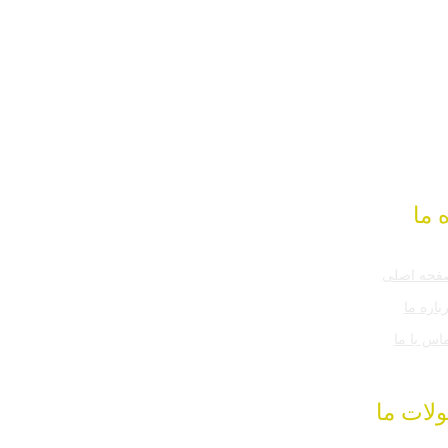
 ما
فحه اصلی
باره ما
اس با ما
لات ما