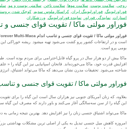
روحی
,
سلامت پوست
,
سلامت موها
,
سلامت ناخن
,
سلامتی پوست و مو
,
سلول
فوراورلیوینگ
,
فوراورلیوینگ ایران
,
كراسكارملوس سدیم
,
کوچک شدن پروست
استارات
,
نمایندگی فوراور
,
نماینده فوراورلیوینگ
,
ورزشکاران
فوراور مولتی ماکا / تقویت قوای جنسی و تناسب اندام Maca
فوراور مولتی ماکا / تقویت قوای جنسی و تناسب اندام Forever Multi-Maca
است و در ارتفاعات كشور پرو كشت می‌شود تهیه می­شود. ریشه خوراكی این گ
بومی پرو است.
ماكا بیش از دو هزار سال در پرو گیاه قابل‌احترامی برای مردم بوده است. طبق
افزایش قدرت خود، ماكا می‌خورده‌اند. فاتحان اسپانیایی نیز این گیاه را « عل
شناخته می‌شود. تحقیقات مدرن نشان می‌دهد كه ماكا می‌تواند اشتیاق، انرژی و
فوراور مولتی ماکا / تقویت قوای جنسی و تناسب
بعلاوه، كه زنان آمریكای جنوبی نیز هزاران سال است این گیاه را برای تقو
این گیاه را از سن سه‌سالگی آغاز می‌كنند و باور دارند كه مصرف این گیاه 
ماكا می‌تواند اشتیاق جنسی زنان را نیز افزایش دهد. بهترین نتیجه زمانی به
امروزه کاهش میل جنسی تبدیل به یکی از اصلی ترین مشکلات بهداشتی بزرگ
استرس زا و اضطراب دائمی باز می گردد.